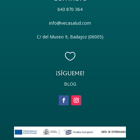
643 870 364
info@vecasalud.com
C/ del Museo 9, Badajoz (06005)

¡SÍGUEME!
BLOG